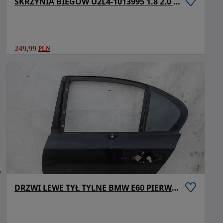
SKRZYNIA BIEGÓW U2L4-1013995 1.8 2.0 HONDA ACCORD VI 6 F-VAT
249,99
PLN
DRZWI LEWE TYŁ TYLNE BMW E60 PIERWSZY LAKIER 125 F-VAT