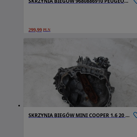
SKRZYNIA BIEGÓW 9680886910 PEUGEOT 407 1.6 HDI 29 F-VAT
299,99
PLN
SKRZYNIA BIEGÓW MINI COOPER 1.6 20 F-VAT